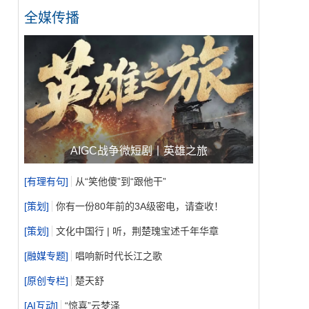
全媒传播
AIGC战争微短剧丨英雄之旅
[
有理有句
]
从“笑他傻”到“跟他干”
.
[
策划
]
你有一份80年前的3A级密电，请查收！
[
策划
]
文化中国行 | 听，荆楚瑰宝述千年华章
[
融媒专题
]
唱响新时代长江之歌
[
原创专栏
]
楚天舒
[
AI互动
]
“惊喜”云梦泽