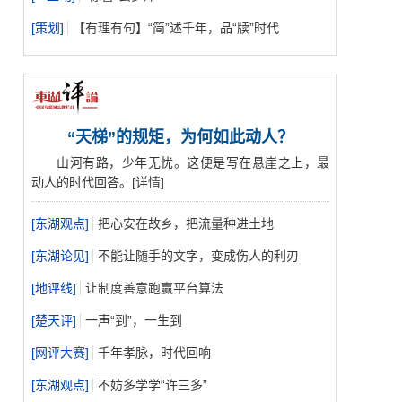
[
策划
]
【有理有句】“简”述千年，品“牍”时代
“天梯”的规矩，为何如此动人？
山河有路，少年无忧。这便是写在悬崖之上，最
动人的时代回答。
[详情]
[
东湖观点
]
把心安在故乡，把流量种进土地
[
东湖论见
]
不能让随手的文字，变成伤人的利刃
[
地评线
]
让制度善意跑赢平台算法
[
楚天评
]
一声“到”，一生到
[
网评大赛
]
千年孝脉，时代回响
[
东湖观点
]
不妨多学学“许三多”
2%