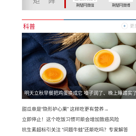
科普
更
明天立秋早餐把鸡蛋换成它 嗓子润了、晚上睡踏实
甜瓜竟是“隐形护心果” 这样吃更有营养→
立即停止！这个吃饭习惯可能会增加致癌风险
抗生素超标引关注 “问题牛蛙”还能吃吗？专家解答