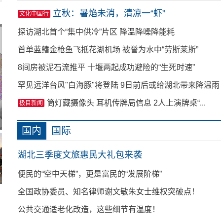
立秋：暑焰未消，清凉一“虾”
文化中国行
探访湖北首个“集中供冷”片区 降温降噪降能耗
首单蓝鳍金枪鱼飞抵花湖机场 被誉为水中“劳斯莱斯”
8间房被泥石流推平 十堰两起成功避险的“生死时速”
罕见远洋台风"白海豚"将登陆 9日前后或给湖北带来降温雨
长阳九旬老人离世捐献遗体 生命以另一种方式...
筒灯藏摄像头 耳机传牌局信息 2人上演牌桌“...
极目新闻
四千亩鱼塘遇“灭顶之灾” 洪湖电力人连夜鏖...
国内
国际
监利籍学者王劲松登顶COSPAR大奖 系该奖项首..
湖北三季度文旅惠民大礼包来袭
武汉新洲有位“放风筝老师” 一松一拉托举每...
便民的“空中天梯”，更是富民的“发展阶梯”
电力工人高温里“调养”变压器 记者体验衣衫...
全国政协委员、知名律师谢文敏朱女士维权突破点！
记者体验烈日下环卫工作 5分钟后背就湿透了
公共交通适老化改造，这些细节有温度！
1800毫升救命“熊猫血”驰援江城 四城热血接...