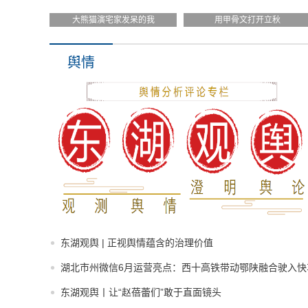
大熊猫演宅家发呆的我
用甲骨文打开立秋
舆情
东湖观舆 | 正视舆情蕴含的治理价值
湖北市州微信6月运营亮点：西十高铁带动鄂陕融合驶入快
东湖观舆丨让“赵蓓蕾们”敢于直面镜头