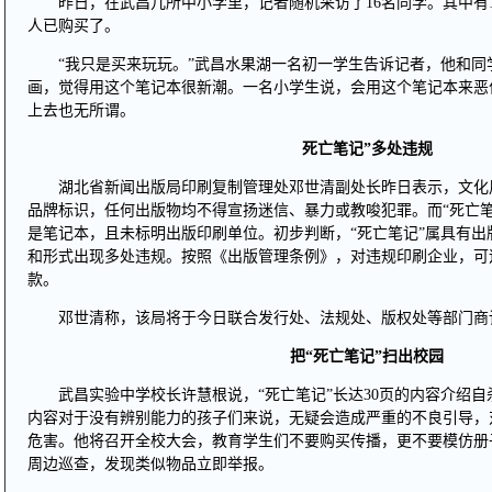
昨日，在武昌几所中小学里，记者随机采访了16名同学。其中有1
人已购买了。
“我只是买来玩玩。”武昌水果湖一名初一学生告诉记者，他和同
画，觉得用这个笔记本很新潮。一名小学生说，会用这个笔记本来恶
上去也无所谓。
死亡笔记”多处违规
湖北省新闻出版局印刷复制管理处邓世清副处长昨日表示，文化
品牌标识，任何出版物均不得宣扬迷信、暴力或教唆犯罪。而“死亡笔
是笔记本，且未标明出版印刷单位。初步判断，“死亡笔记”属具有出
和形式出现多处违规。按照《出版管理条例》，对违规印刷企业，可
款。
邓世清称，该局将于今日联合发行处、法规处、版权处等部门商
把“死亡笔记”扫出校园
武昌实验中学校长许慧根说，“死亡笔记”长达30页的内容介绍
内容对于没有辨别能力的孩子们来说，无疑会造成严重的不良引导，
危害。他将召开全校大会，教育学生们不要购买传播，更不要模仿册
周边巡查，发现类似物品立即举报。