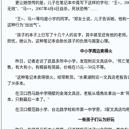
更让她惊愕的是，儿子在笔记本中竟写下这样的字句：“王×，200
无效”、“马××，2007年4月4日自杀，死状恐怖”……
“王×、马××等均是小宇的同学。”郑女士说，儿子告诉她，他
这种行为“出出气”。
“孩子的本子上已写了十几个人的名字，其中甚至还有他的老师。
担忧，她认为，这种笔记本会助长孩子的仇恨与报复心理。
中小学周边卖得火
昨日，记者走访了武昌多所中小学，发现附近文具店中，“死亡笔
售，有大有小，有精装有简装，价格在15元—50元不等。
“这种笔记本卖得很火，经常断货。”水果湖附近一文具店老板告
了30多本。
在汉口西马路中学隔壁的金海文具店，老板从墙角处拿出一本“死
本，只剩最后一本了。”
在汉口模范路小学、台北路学校和市第一中学旁，3家文具店均称
一些孩子们认为好玩