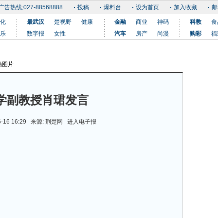
广告热线;027-88568888
投稿
爆料台
设为首页
加入收藏
邮
化
最武汉
楚视野
健康
金融
商业
神码
科教
食
乐
数字报
女性
汽车
房产
尚漫
购彩
福
场图片
更多
学副教授肖珺发言
6-16 16:29 来源: 荆楚网
进入电子报