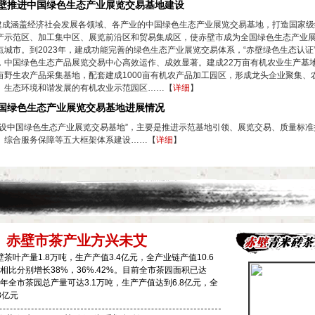
壁推进中国绿色生态产业展览交易基地建设
成涵盖经济社会发展各领域、各产业的中国绿色生态产业展览交易基地，打造国家级
产示范区、加工集中区、展览前沿区和贸易集成区，使赤壁市成为全国绿色生态产业
点城市。到2023年，建成功能完善的绿色生态产业展览交易体系，“赤壁绿色生态认证
，中国绿色生态产品展览交易中心高效运作、成效显著。建成22万亩有机农业生产基地
亩野生农产品采集基地，配套建成1000亩有机农产品加工园区，形成龙头企业聚集、
、生态环境和谐发展的有机农业示范园区……【
详细
】
国绿色生态产业展览交易基地进展情况
建设中国绿色生态产业展览交易基地”，主要是推进示范基地引领、展览交易、质量标
、综合服务保障等五大框架体系建设……【
详细
】
赤壁市茶产业方兴未艾
壁茶叶产量1.8万吨，生产产值3.4亿元，全产业链产值10.6
相比分别增长38%，36%.42%。目前全市茶园面积已达
今年全市茶园总产量可达3.1万吨，生产产值达到6.8亿元，全
3亿元