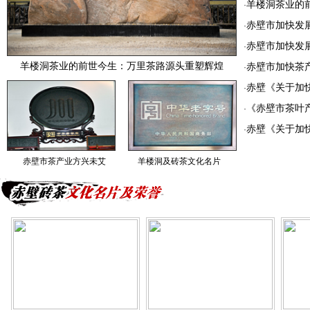
羊楼洞茶业的
·
赤壁市加快发
·
赤壁市加快发
·
羊楼洞茶业的前世今生：万里茶路源头重塑辉煌
赤壁市加快茶
·
赤壁《关于加
·
《赤壁市茶叶
·
赤壁《关于加
·
赤壁市茶产业方兴未艾
羊楼洞及砖茶文化名片