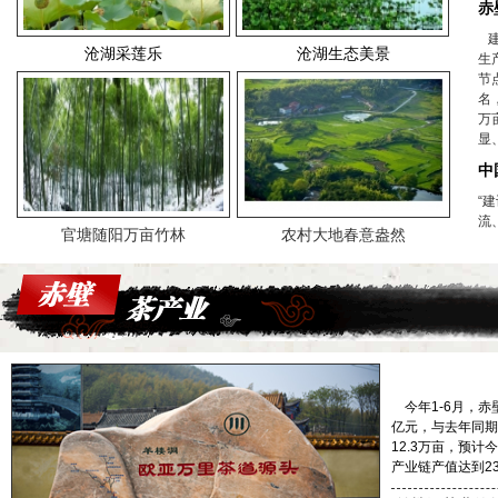
赤
建
沧湖采莲乐
沧湖生态美景
生
节
名
万
显
中
“
流
官塘随阳万亩竹林
农村大地春意盎然
今年1-6月，赤
亿元，与去年同期
12.3万亩，预计
产业链产值达到2