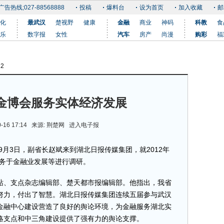
广告热线;027-88568888
投稿
爆料台
设为首页
加入收藏
邮
化
最武汉
楚视野
健康
金融
商业
神码
科教
食
乐
数字报
女性
汽车
房产
尚漫
购彩
福
12
更多
金博会服务实体经济发展
0-16 17:14 来源: 荆楚网
进入电子报
3日，副省长赵斌来到湖北日报传媒集团，就2012年
服务于金融业发展等进行调研。
、支点杂志编辑部、楚天都市报编辑部。他指出，我省
努力，付出了智慧。湖北日报传媒集团连续五届参与武汉
金融中心建设营造了良好的舆论环境，为金融服务湖北实
略支点和中三角建设提供了强有力的舆论支撑。