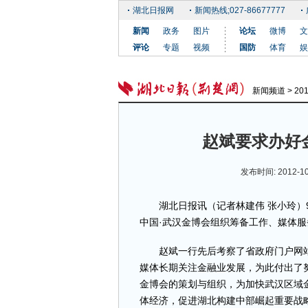
湖北日报网
新闻热线;027-86677777
新闻
政务
图片
论坛
微博
文
评论
专题
视频
国防
体育
娱
新闻频道
>
20
赵斌要求办好
发布时间: 2012-1
湖北日报讯（记者林建伟 张小玲）9月
中国·武汉金博会组织筹备工作、媒体
赵斌一行先后考察了省政府门户网站
媒体长期关注金融业发展，为此付出了
金博会的策划与组织，为加快武汉区域
体经济，促进湖北构建中部崛起重要战