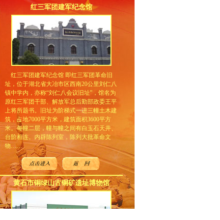
红三军团建军纪念馆
红三军团建军纪念馆 即红三军团革命旧
址，位于湖北省大冶市区西南20公里刘仁八
镇中学内，亦称“刘仁八会议旧址”，馆名为
原红三军团干部、解放军总后勤部政委王平
上将所题书。旧址为阶梯式一进三幢土木建
筑，占地7000平方米，建筑面积3600平方
米。每幢二层，幢与幢之间有白玉石天井、
台阶相连。内辟陈列室，陈列大批革命文
物……
黄石市铜绿山古铜矿遗址博物馆