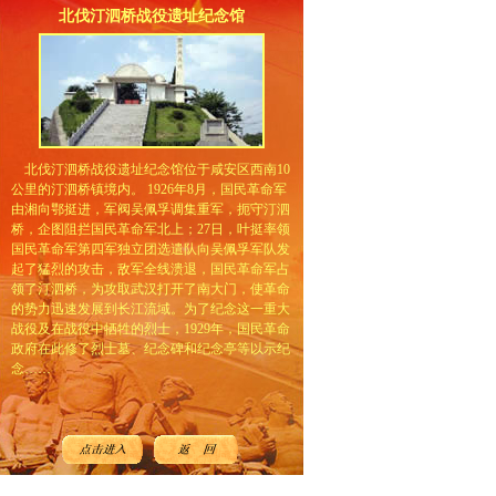
北伐汀泗桥战役遗址纪念馆
北伐汀泗桥战役遗址纪念馆位于咸安区西南10
公里的汀泗桥镇境内。 1926年8月，国民革命军
由湘向鄂挺进，军阀吴佩孚调集重军，扼守汀泗
桥，企图阻拦国民革命军北上；27日，叶挺率领
国民革命军第四军独立团选遣队向吴佩孚军队发
起了猛烈的攻击，敌军全线溃退，国民革命军占
领了汀泗桥，为攻取武汉打开了南大门，使革命
的势力迅速发展到长江流域。为了纪念这一重大
战役及在战役中牺牲的烈士，1929年，国民革命
政府在此修了烈士墓、纪念碑和纪念亭等以示纪
念……