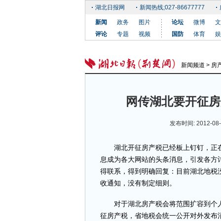
湖北日报网
新闻热线;027-86677777
新闻
政务
图片
论坛
微博
文
评论
专题
视频
国防
体育
娱
新闻频道
>
房
网传湖北要开征房
发布时间: 2012-08
湖北开征房产税已经板上钉钉，正在
息成为各大网站的头条消息，引发各方
得联系，得到明确回复：目前湖北地税
收通知，没有制定细则。
对于湖北房产税会将范围扩容到个人
征房产税，省地税会统一公开对外发布消