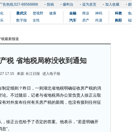
广告热线;027-88568888
投稿
爆料台
设为首页
加入收藏
邮
化
最武汉
楚视野
健康
金融
商业
神码
科教
食
乐
数字报
女性
汽车
房产
尚漫
购彩
福
产税最新报道
0
更多
产税 省地税局称没收到通知
-27 17:15 来源: 长江日报
进入电子报
制定细则？昨日，一则湖北省地税明确征收房产税的消
讨论。不过随后，记者与省地税局办公室负责人徐正云取
没有对外发布任何有关房产税的新闻，也没有接到任何征
，徐正云也给予了否定的答案。他表示，“若是明确开
息”。