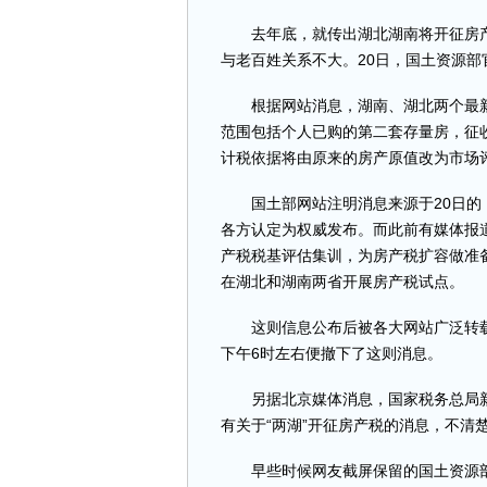
去年底，就传出湖北湖南将开征房产
与老百姓关系不大。20日，国土资源
根据网站消息，湖南、湖北两个最新
范围包括个人已购的第二套存量房，征
计税依据将由原来的房产原值改为市场
国土部网站注明消息来源于20日的《
各方认定为权威发布。而此前有媒体报道
产税税基评估集训，为房产税扩容做准备
在湖北和湖南两省开展房产税试点。
这则信息公布后被各大网站广泛转载，
下午6时左右便撤下了这则消息。
另据北京媒体消息，国家税务总局新
有关于“两湖”开征房产税的消息，不清
早些时候网友截屏保留的国土资源部