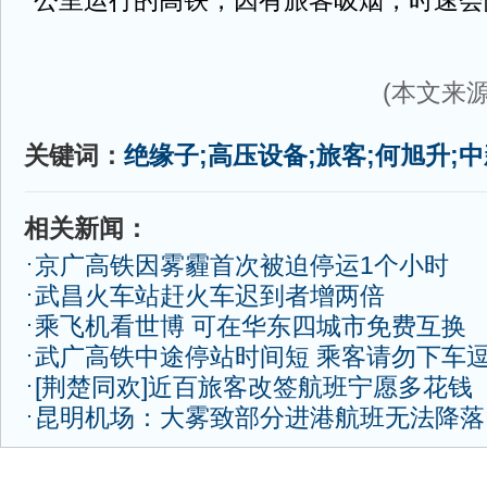
公里运行的高铁，因有旅客吸烟，时速会降
(本文来源
关键词：
绝缘子;高压设备;旅客;何旭升;
相关新闻：
京广高铁因雾霾首次被迫停运1个小时
武昌火车站赶火车迟到者增两倍
乘飞机看世博 可在华东四城市免费互换
武广高铁中途停站时间短 乘客请勿下车
[荆楚同欢]近百旅客改签航班宁愿多花钱
昆明机场：大雾致部分进港航班无法降落