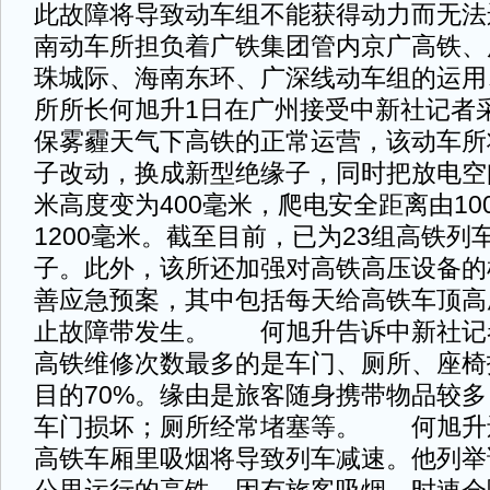
此故障将导致动车组不能获得动力而无
南动车所担负着广铁集团管内京广高铁、
珠城际、海南东环、广深线动车组的运用
所所长何旭升1日在广州接受中新社记者
保雾霾天气下高铁的正常运营，该动车所
子改动，换成新型绝缘子，同时把放电空间
米高度变为400毫米，爬电安全距离由10
1200毫米。截至目前，已为23组高铁
子。此外，该所还加强对高铁高压设备的
善应急预案，其中包括每天给高铁车顶高
止故障带发生。 何旭升告诉中新社记
高铁维修次数最多的是车门、厕所、座椅
目的70%。缘由是旅客随身携带物品较
车门损坏；厕所经常堵塞等。 何旭升
高铁车厢里吸烟将导致列车减速。他列举说