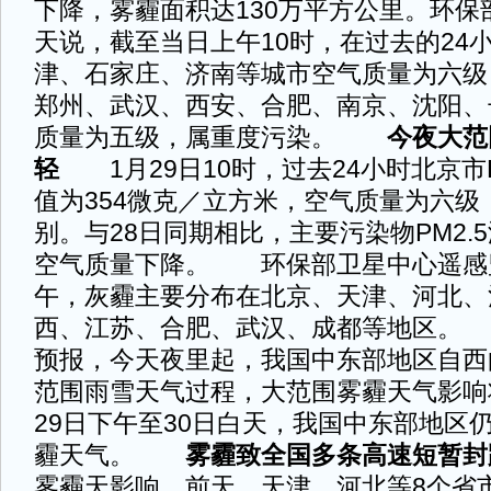
下降，雾霾面积达130万平方公里。环保
天说，截至当日上午10时，在过去的24
津、石家庄、济南等城市空气质量为六级
郑州、武汉、西安、合肥、南京、沈阳、
质量为五级，属重度污染。
今夜大范围
轻
1月29日10时，过去24小时北京市P
值为354微克／立方米，空气质量为六级
别。与28日同期相比，主要污染物PM2.
空气质量下降。 环保部卫星中心遥感监
午，灰霾主要分布在北京、天津、河北、
西、江苏、合肥、武汉、成都等地区。
预报，今天夜里起，我国中东部地区自西
范围雨雪天气过程，大范围雾霾天气影响
29日下午至30日白天，我国中东部地区
霾天气。
雾霾致全国多条高速短暂封
雾霾天影响，前天，天津、河北等8个省市