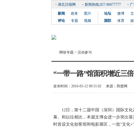
湖北日报网
新闻热线;027-86677777
广
新闻
政务
图片
论坛
微博
文
评论
专题
视频
国防
体育
娱
网络专题
>
活动参与
“一带一路”馆面积增近三倍
发布时间：2016-05-12 09:51:02
来源：
荆楚网
12日，第十二届中国（深圳）国际文化产
幕。和以往相比，本届文博会进一步突出落
时首设文化创客馆和电影展区，一批“文化+