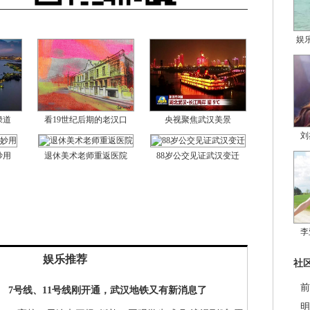
娱
绿道
看19世纪后期的老汉口
央视聚焦武汉美景
刘
妙用
退休美术老师重返医院
88岁公交见证武汉变迁
李
娱乐推荐
社
前
7号线、11号线刚开通，武汉地铁又有新消息了
明