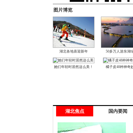
图片博览
湖北各地喜迎新年
50多万人游东湖
她们年轻时居然这么美！
橘子皮48种神奇
湖北焦点
国内要闻