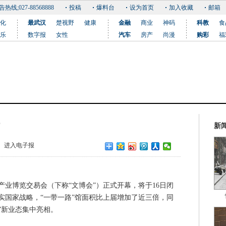
告热线;027-88568888
投稿
爆料台
设为首页
加入收藏
邮箱
化
最武汉
楚视野
健康
金融
商业
神码
科教
食
乐
数字报
女性
汽车
房产
尚漫
购彩
福
新
进入电子报
业博览交易会（下称“文博会”）正式开幕，将于16日闭
实国家战略，“一带一路”馆面积比上届增加了近三倍，同
”新业态集中亮相。