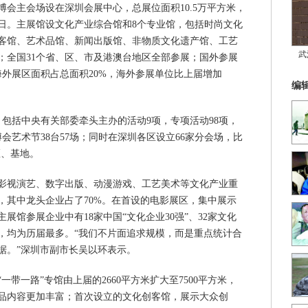
会主会场设在深圳会展中心，总展位面积10.5万平方米，
日。主展馆设文化产业综合馆和8个专业馆，包括时尚文化
客馆、艺术品馆、新闻出版馆、非物质文化遗产馆、工艺
武
个；全国31个省、区、市及港澳台地区全部参展；国外参展
馆海外展区面积占总面积20%，海外参展单位比上届增加
编
包括中央有关部委牵头主办的活动9项，专项活动98项，
博会艺术节38台57场；同时在深圳各区设立66家分会场，比
区、基地。
视演艺、数字出版、动漫游戏、工艺美术等文化产业重
，其中龙头企业占了70%。在首设的电影展区，集中展示
馆参展企业中有18家中国“文化企业30强”、32家文化
地，均为历届最多。“我们不片面追求规模，而是重点统计合
据。”深圳市副市长吴以环表示。
一路”专馆由上届的2660平方米扩大至7500平方米，
展品内容更加丰富；首次设立的文化创客馆，展示大众创