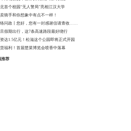
北首个校园“无人警局”亮相江汉大学
卖骑手和你想象中有点不一样！
络问政丨您好，您有一封感谢信请查收……
旦假期出行，这7条高速路段最好绕行
资达1.5亿元！松滋这个公园即将正式开园
货福利！首届楚菜博览会喷香中落幕
频推荐