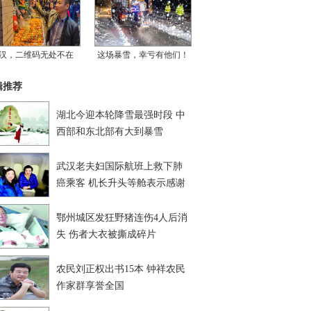
汉，二维码无处不在
这场暴雪，幸亏有他们！
辑推荐
湖北今迎本轮降雪最强时段 中
西部和东北部有大到暴雪
武汉老夫妇国际航班上救下肺
癌乘客 机长升头等舱表示感谢
鄂州城区发狂野猪连伤4人后消
失 伤者大衣被撕成碎片
农民刘正权出书15本 钟祥农民
作家群享誉全国