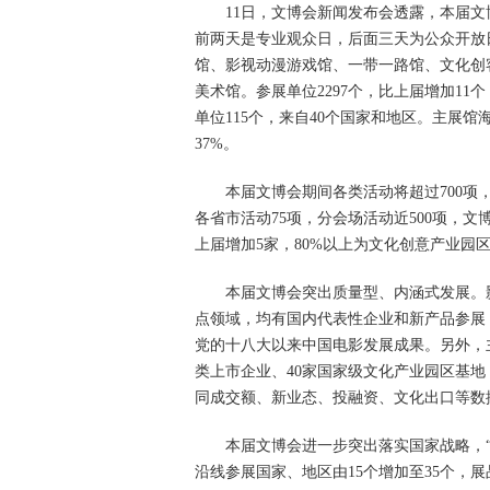
11日，文博会新闻发布会透露，本届文博
前两天是专业观众日，后面三天为公众开放
馆、影视动漫游戏馆、一带一路馆、文化创
美术馆。参展单位2297个，比上届增加11
单位115个，来自40个国家和地区。主展
37%。
本届文博会期间各类活动将超过700项，
各省市活动75项，分会场活动近500项，文
上届增加5家，80%以上为文化创意产业园
本届文博会突出质量型、内涵式发展。影
点领域，均有国内代表性企业和新产品参展
党的十八大以来中国电影发展成果。另外，主展
类上市企业、40家国家级文化产业园区基
同成交额、新业态、投融资、文化出口等数
本届文博会进一步突出落实国家战略，“一带
沿线参展国家、地区由15个增加至35个，