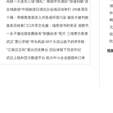
高校一天连办三场“婚礼”: 围观学生感叹“浪漫到腻”原
湖
来是因为…
全域旅游!中国旅游日湖北分会场活动举行 200多景区
外
推优惠政策
十堰：养猪粪便直排入河造成环境污染 被告方被判赔
网
偿40余万元
嘉鱼百姓家门口共享文化服：城里借书村里还 省图书
元
馆讲座家里看
一女子微信朋友圈发布“割腕自杀”照片 三地警方夜查
投
吃
发现竟是闹剧
武汉"爱心学校"停办风波:68个大凉山孩子的求学路
“江南汉正街”退出历史舞台 旧址保留下历史印记
视
武汉上线外贸大数据平台 助力中小企业接国外订单
瞄准绿色生态放在第一位 襄阳开启绿色增长新征程