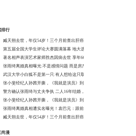
闻排行
臧天朔去世，年仅54岁！三个月前查出肝癌晚期……_荆楚网
第五届全国大学生评论大赛圆满落幕 地大选手荣获冠军_荆楚网
著名相声表演艺术家师胜杰因病去世 享年66岁_荆楚网
张雨绮离婚真相曝光:不是感情问题 而是房产、财产问题？_荆楚网
武汉大学小白狐不是第一只:有人想给这只取名“珈珈”_荆楚网
张小斐经纪人孙茜开撕，《我就是演员》到底谁演得好？_荆楚网
警方确认张雨绮与丈夫争执 二人16年结婚，次年生下龙凤胎_荆楚网
张小斐经纪人孙茜开撕，《我就是演员》到底谁演得好？_荆楚网
张雨绮离婚真相遭实名曝光！袁巴元：跟前夫离婚给钱为什么不给我？
臧天朔去世，年仅54岁！三个月前查出肝癌晚期……_荆楚网
天尚漫