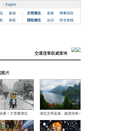
English
品
旅游
文明湖北
道德
网事回应
彩
体彩
我拍湖北
法治
民生热线
交通违章权威查询
闻图片
快看！大雪袭湖北
湖北文明县城，她竟排第一