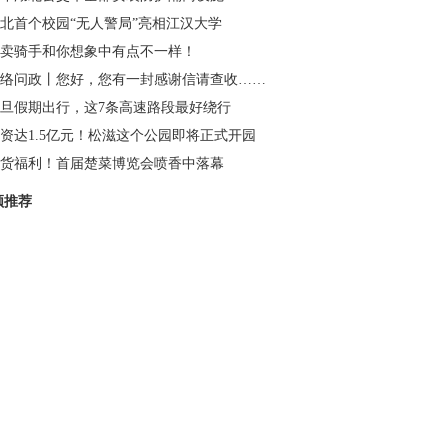
北首个校园“无人警局”亮相江汉大学
卖骑手和你想象中有点不一样！
络问政丨您好，您有一封感谢信请查收……
旦假期出行，这7条高速路段最好绕行
资达1.5亿元！松滋这个公园即将正式开园
货福利！首届楚菜博览会喷香中落幕
频推荐