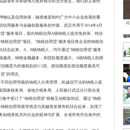
晶副省长等各级地方政府领导的充分肯定。我们的主要经
物以及信用担保，融资难是制约广大中小企业发展的重
武
信用服务与金融创新服务的对接，武汉市局于2014年4月
用贷"服务项目，面向纳税信用A级纳税人提供免担保、纯信
编
纳税信用贷"项目。"纳税信用贷"服务项目将企业的纳税信
结合起来。A、B级纳税人，均可通过"纳税信用贷"服务
级越高，纳税金额越多，则贷款额度越大。A级纳税人的授
授信额度为所缴税款的3-5倍。授信额度款授信额度最高可
促贷"的理念。
不同信用等级的纳税人分类管理，给诚信守法的纳税人提
月，省国家税务局、省地方税务局、人民银行武汉分行联合发
银行集中签订了"纳税信用贷"税银互动框架协议。通过"纳税
，纳税信用等级等情况与其融资发展有机结合起来，实现了
务由税务机关向社会的延伸与扩展。全省所有符合条件的
。