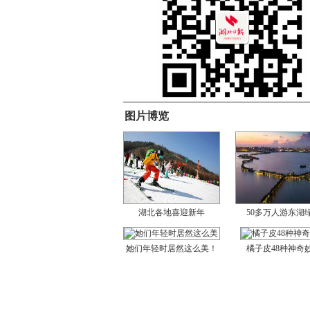
图片博览
湖北各地喜迎新年
50多万人游东湖
她们年轻时居然这么美！
橘子皮48种神奇