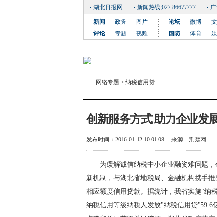
湖北日报网
新闻热线;027-86677777
广
新闻
政务
图片
论坛
微博
文
评论
专题
视频
国防
体育
娱
网络专题
>
纳税信用贷
创新服务方式 助力企业发
发布时间：2016-01-12 10:01:08
来源：
荆楚网
为缓解诚信纳税中小企业融资难问题，创
新机制，与湖北省地税局、金融机构携手推
相应额度信用贷款。据统计，我省实施"纳税
纳税信用等级纳税人发放"纳税信用贷"59