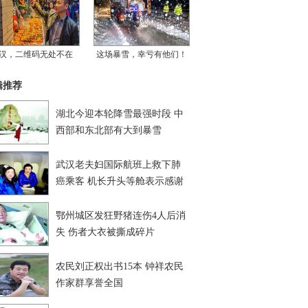
汉，二维码无处不在
这场暴雪，幸亏有他们！
辑推荐
湖北今迎本轮降雪最强时段 中
西部和东北部有大到暴雪
武汉老夫妇国际航班上救下肺
癌乘客 机长升头等舱表示感谢
鄂州城区发狂野猪连伤4人后消
失 伤者大衣被撕成碎片
农民刘正权出书15本 钟祥农民
作家群享誉全国