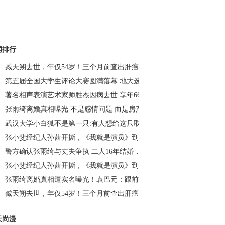
闻排行
臧天朔去世，年仅54岁！三个月前查出肝癌晚期……_荆楚网
第五届全国大学生评论大赛圆满落幕 地大选手荣获冠军_荆楚网
著名相声表演艺术家师胜杰因病去世 享年66岁_荆楚网
张雨绮离婚真相曝光:不是感情问题 而是房产、财产问题？_荆楚网
武汉大学小白狐不是第一只:有人想给这只取名“珈珈”_荆楚网
张小斐经纪人孙茜开撕，《我就是演员》到底谁演得好？_荆楚网
警方确认张雨绮与丈夫争执 二人16年结婚，次年生下龙凤胎_荆楚网
张小斐经纪人孙茜开撕，《我就是演员》到底谁演得好？_荆楚网
张雨绮离婚真相遭实名曝光！袁巴元：跟前夫离婚给钱为什么不给我？
臧天朔去世，年仅54岁！三个月前查出肝癌晚期……_荆楚网
天尚漫