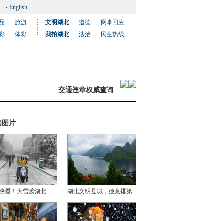
English
品
旅游
文明湖北
道德
网事回应
彩
体彩
我拍湖北
法治
民生热线
交通违章权威查询
闻图片
快看！大雪袭湖北
湖北文明县城，她竟排第一