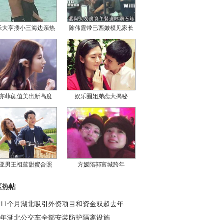
乐大亨搂小三海边亲热
陈伟霆带巴西嫩模见家长
亦菲颜值美出新高度
娱乐圈姐弟恋大揭秘
亚男王祖蓝甜蜜合照
方媛陪郭富城跨年
区热帖
11个月湖北吸引外资项目和资金双超去年
年湖北公交车全部安装防护隔离设施