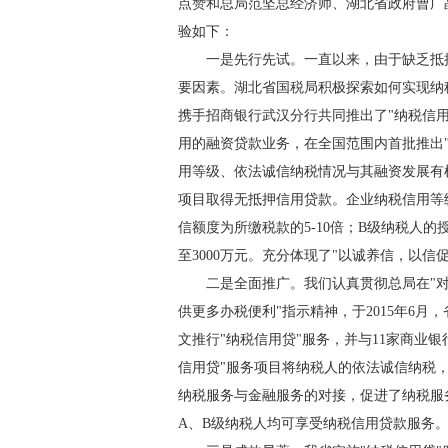
点赞和总局范坚总经济师、湖北省政府曹广
验如下：
一是先行先试。一直以来，由于缺乏抵押
要因素。湖北省国税局积极探索如何实现纳税
携手招商银行武汉分行共同推出了"纳税信
用的融资贷款业务，在全国范围内首批推出"
用等级、依法诚信纳税情况与其融资发展有机
项目取得无抵押信用贷款。企业纳税信用等
信额度为所缴税款的5-10倍；B级纳税人的
至3000万元。充分体现了"以诚养信，以信
二是全面推广。我们认真贯彻总局在"对
供更多办税便利"指示精神，于2015年6
文推行"纳税信用贷"服务，并与11家商业
信用贷"服务项目将纳税人的依法诚信纳税
纳税服务与金融服务的对接，促进了纳税服
A、B级纳税人均可享受纳税信用贷款服务