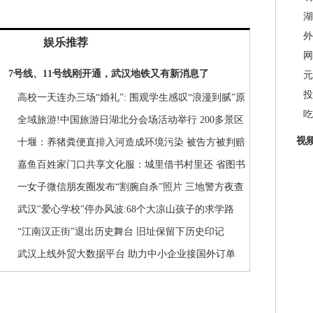
湖
外
娱乐推荐
网
7号线、11号线刚开通，武汉地铁又有新消息了
元
投
高校一天连办三场“婚礼”: 围观学生感叹“浪漫到腻”原
吃
来是因为…
全域旅游!中国旅游日湖北分会场活动举行 200多景区
视
推优惠政策
十堰：养猪粪便直排入河造成环境污染 被告方被判赔
偿40余万元
嘉鱼百姓家门口共享文化服：城里借书村里还 省图书
馆讲座家里看
一女子微信朋友圈发布“割腕自杀”照片 三地警方夜查
发现竟是闹剧
武汉"爱心学校"停办风波:68个大凉山孩子的求学路
“江南汉正街”退出历史舞台 旧址保留下历史印记
武汉上线外贸大数据平台 助力中小企业接国外订单
瞄准绿色生态放在第一位 襄阳开启绿色增长新征程