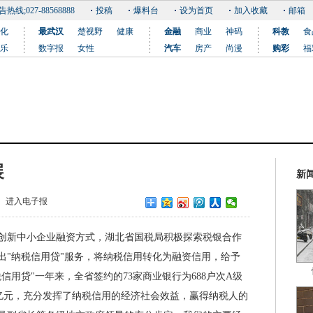
告热线;027-88568888
投稿
爆料台
设为首页
加入收藏
邮箱
化
最武汉
楚视野
健康
金融
商业
神码
科教
食
乐
数字报
女性
汽车
房产
尚漫
购彩
福
展
新
进入电子报
新中小企业融资方式，湖北省国税局积极探索税银合作
出"纳税信用贷"服务，将纳税信用转化为融资信用，给予
信用贷"一年来，全省签约的73家商业银行为688户次A级
.6亿元，充分发挥了纳税信用的经济社会效益，赢得纳税人的