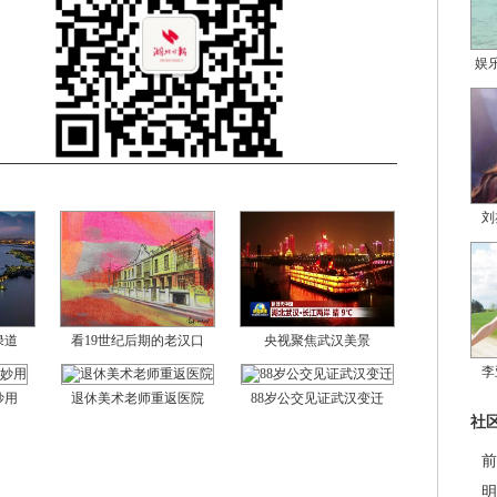
娱
刘
绿道
看19世纪后期的老汉口
央视聚焦武汉美景
李
妙用
退休美术老师重返医院
88岁公交见证武汉变迁
社
前
明