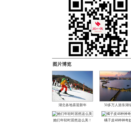
图片博览
湖北各地喜迎新年
50多万人游东湖
她们年轻时居然这么美！
橘子皮48种神奇