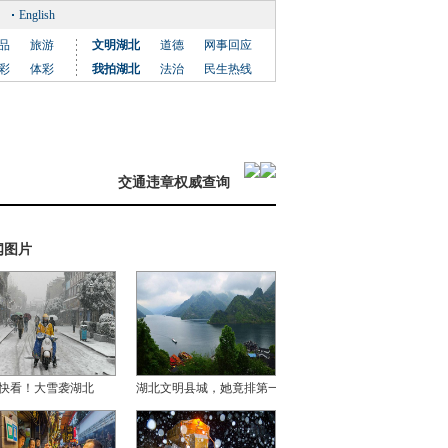
English
品
旅游
文明湖北
道德
网事回应
彩
体彩
我拍湖北
法治
民生热线
交通违章权威查询
闻图片
快看！大雪袭湖北
湖北文明县城，她竟排第一