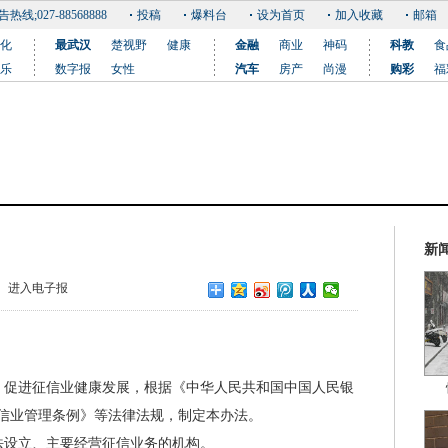
告热线;027-88568888
投稿
爆料台
设为首页
加入收藏
邮箱
化
最武汉
楚视野
健康
金融
商业
神码
科教
食
乐
数字报
女性
汽车
房产
尚漫
购彩
福
新
进入电子报
促进征信业健康发展，根据《中华人民共和国中国人民银
信业管理条例》等法律法规，制定本办法。
设立、主要经营征信业务的机构。