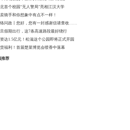
北首个校园“无人警局”亮相江汉大学
卖骑手和你想象中有点不一样！
络问政丨您好，您有一封感谢信请查收……
旦假期出行，这7条高速路段最好绕行
资达1.5亿元！松滋这个公园即将正式开园
货福利！首届楚菜博览会喷香中落幕
频推荐