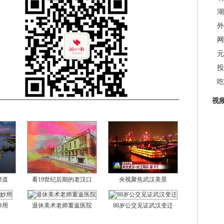
湖
外
网
元
投
吃
视
绿道
看19世纪后期的老汉口
央视聚焦武汉美景
妙用
退休美术老师重返医院
88岁公交见证武汉变迁