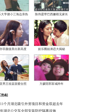
乐大亨搂小三海边亲热
陈伟霆带巴西嫩模见家长
亦菲颜值美出新高度
娱乐圈姐弟恋大揭秘
亚男王祖蓝甜蜜合照
方媛陪郭富城跨年
区热帖
11个月湖北吸引外资项目和资金双超去年
年湖北公交车全部安装防护隔离设施