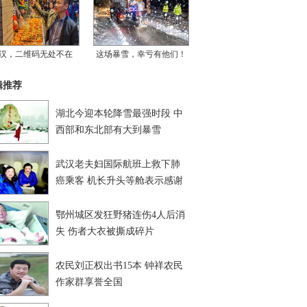
汉，二维码无处不在
这场暴雪，幸亏有他们！
辑推荐
湖北今迎本轮降雪最强时段 中
西部和东北部有大到暴雪
武汉老夫妇国际航班上救下肺
癌乘客 机长升头等舱表示感谢
鄂州城区发狂野猪连伤4人后消
失 伤者大衣被撕成碎片
农民刘正权出书15本 钟祥农民
作家群享誉全国