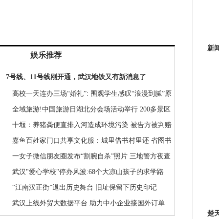
新
娱乐推荐
7号线、11号线刚开通，武汉地铁又有新消息了
高校一天连办三场“婚礼”: 围观学生感叹“浪漫到腻”原
来是因为…
全域旅游!中国旅游日湖北分会场活动举行 200多景区
推优惠政策
十堰：养猪粪便直排入河造成环境污染 被告方被判赔
偿40余万元
嘉鱼百姓家门口共享文化服：城里借书村里还 省图书
馆讲座家里看
一女子微信朋友圈发布“割腕自杀”照片 三地警方夜查
发现竟是闹剧
武汉"爱心学校"停办风波:68个大凉山孩子的求学路
“江南汉正街”退出历史舞台 旧址保留下历史印记
武汉上线外贸大数据平台 助力中小企业接国外订单
楚
瞄准绿色生态放在第一位 襄阳开启绿色增长新征程