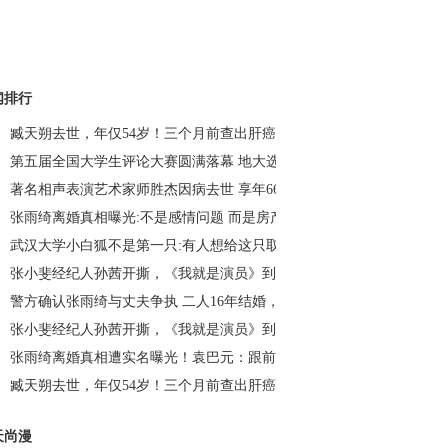
闻排行
臧天朔去世，年仅54岁！三个月前查出肝癌晚期……_荆楚网
第五届全国大学生评论大赛圆满落幕 地大选手荣获冠军_荆楚网
著名相声表演艺术家师胜杰因病去世 享年66岁_荆楚网
张雨绮离婚真相曝光:不是感情问题 而是房产、财产问题？_荆楚网
武汉大学小白狐不是第一只:有人想给这只取名“珈珈”_荆楚网
张小斐经纪人孙茜开撕，《我就是演员》到底谁演得好？_荆楚网
警方确认张雨绮与丈夫争执 二人16年结婚，次年生下龙凤胎_荆楚网
张小斐经纪人孙茜开撕，《我就是演员》到底谁演得好？_荆楚网
张雨绮离婚真相遭实名曝光！袁巴元：跟前夫离婚给钱为什么不给我？
臧天朔去世，年仅54岁！三个月前查出肝癌晚期……_荆楚网
天尚漫