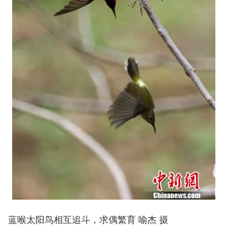
蓝喉太阳鸟相互追斗，求偶繁育 喻杰 摄