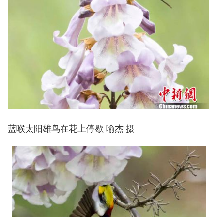
蓝喉太阳雄鸟在花上停歇 喻杰 摄