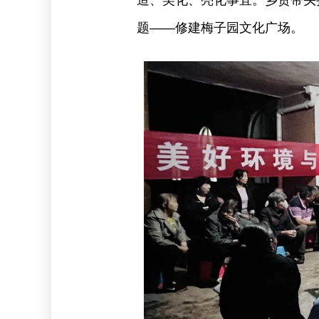
造、美化、亮化事宜。乡贤带头
题——修建梅子园文化广场。