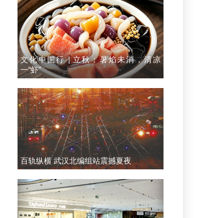
文化中国行 | 立秋：暑焰未消，清凉
一“虾”
百轨纵横 武汉北编组站震撼夏夜