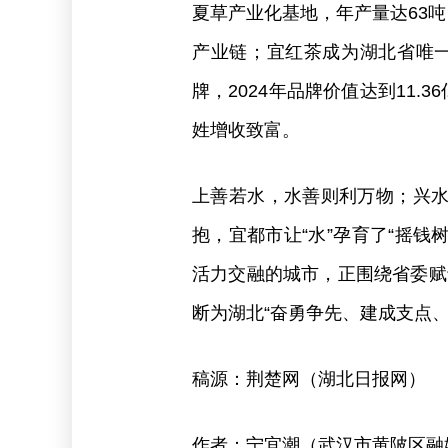
夏草产业化基地，年产量达63吨
产业链；宜红茶成为湖北省唯一入
牌，2024年品牌价值达到11.
姓增收致富。
上善若水，水善则利万物；兴
抱，宜都市让“水”孕育了“摇钱
活力交融的城市，正围绕省委赋予
断为湖北“奋勇争先、建成支点
稿源：荆楚网（湖北日报网）
作者：宁宜潮（武汉市黄陂区融