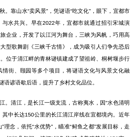
。靠山水“卖风景”，凭谜语“吃文化”，眼下，宜都市
与水共兴。早在2022年，宜都市就通过招引宋城演
文旅企业，开发了以江河为舞台，三峡为风帆，巧用高
的大型歌舞剧《三峡千古情》，成为吸引人们争先恐后
宴。位于清江畔的青林谜镇建成了望祖岭、桐树堰步行
风情街、颐园等多个项目，将谜语文化与风景文化融
谜语谚语歇后语，提升了乡村文化品位。
江。清江，是长江一级支流，古称夷水，因“水色清明
，其中长达150公里的长江清江岸线在宜都境内。近年
”理念，依托“水优势”，瞄准“鲟鱼之都”发展目标，走