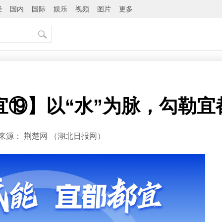
经
国内
国际
娱乐
视频
图片
更多
宜⑲】以“水”为脉，勾勒
来源：
荆楚网 ​（湖北日报网）