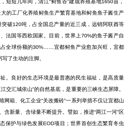
短短几年间，清江“鲟鱼谷”建成养殖基地1650亩，
内最大的工厂化养殖鲟鱼生产繁育基地和鲟鱼鱼子酱生产
量突破120吨，占全国总产量的近三成，远销阿联酋等
、法国等西欧国家。目前，世界上70%的鱼子酱产自
占全球份额的30%……宜都鲟鱼产业愈加兴旺，宜都
书写了生动的注脚。
福祉。良好的生态环境是最普惠的民生福祉，是高质量
三江交汇城依山”的自然基底，是重要的三峡生态屏障。
殖网箱、化工企业“关改搬砖”一系列举措不仅让宜都山
、含新量、含绿量不断提升。譬如，推进“两江一河”区
态保护与绿色发展EOD项目；世界首创生态繁育冬虫