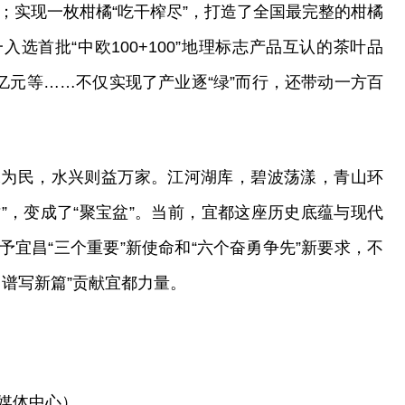
；实现一枚柑橘“吃干榨尽”，打造了全国最完整的柑橘
选首批“中欧100+100”地理标志产品互认的茶叶品
36亿元等……不仅实现了产业逐“绿”而行，还带动一方百
水为民，水兴则益万家。江河湖库，碧波荡漾，青山环
树”，变成了“聚宝盆”。当前，宜都这座历史底蕴与现代
宜昌“三个重要”新使命和“六个奋勇争先”新要求，不
、谱写新篇”贡献宜都力量。
媒体中心）