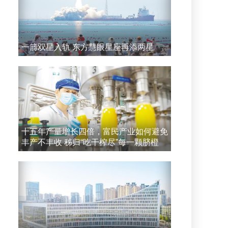
一箭双星入轨 东方慧眼星座再添两星
十五年产量增长四倍，富民产业如何避免
丰产不丰收 秭归“吃干榨尽”每一颗脐橙