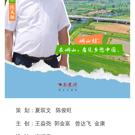
策 划：
夏双文 陈俊旺
主 创：王焱尧 郭金富 曾达飞 金康