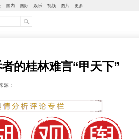
经
国内
国际
娱乐
视频
图片
更多
者的桂林难言“甲天下”
来源：