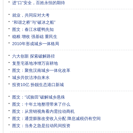
进“口”安全，百姓永恒的期待
就业，共同应对大考
“和谐之桥”与“破冰之船”
图文：春江水暖鸭先知
稳粮 增收 强基础 重民生
2010年形成城乡一体格局
六大创新 探索破解路径
复垦宅基地净增万亩耕地
图文：聚焦汉南城乡一体化改革
城乡共饮洁净自来水
投资10亿 扮靓生态港口新城
图文：“试验田”破解城乡悬殊
图文：十年土地整理带来了什么
图文：从营销视角看内需拉动商机
图文：通货膨胀改变收入分配 降息减税仍有空间
图文：当务之急是拉动民间投资