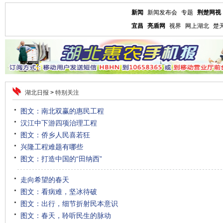
新闻
新闻发布会
专题
荆楚网视
宜昌
亮盾网
视界
网上湖北
楚
湖北日报
>
特别关注
图文：南北双赢的惠民工程
汉江中下游四项治理工程
图文：侨乡人民喜若狂
兴隆工程难题有哪些
图文：打造中国的“田纳西”
走向希望的春天
图文：看病难，坚冰待破
图文：出行，细节折射民本意识
图文：春天，聆听民生的脉动