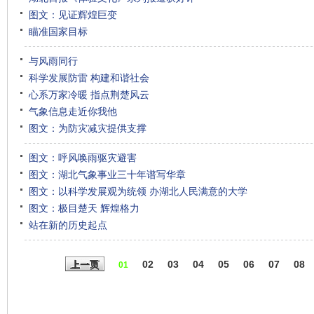
图文：见证辉煌巨变
瞄准国家目标
与风雨同行
科学发展防雷 构建和谐社会
心系万家冷暖 指点荆楚风云
气象信息走近你我他
图文：为防灾减灾提供支撑
图文：呼风唤雨驱灾避害
图文：湖北气象事业三十年谱写华章
图文：以科学发展观为统领 办湖北人民满意的大学
图文：极目楚天 辉煌格力
站在新的历史起点
02
03
04
05
06
07
08
上一页
01