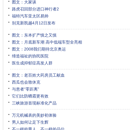
图文：大家谈
路虎召回部分进口神行者2
福特汽车亚太区易帅
别克新凯越4月12日发布
图文：东本扩产慎之又慎
图文：月底新车潮 高中低端车型全亮相
图文：2008我们期待北京奥运
缔造福祉的协民医院
医生成抑郁症高发人群
图文：老百姓大药房员工献血
西瓜也会致休克
与患者“零距离”
它们比防晒霜更有效
三峡旅游首现标准化产品
万元机械表的美妙初体验
男人如何让足下生辉
不一样的男人，不一样的品位