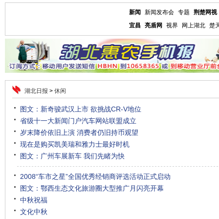
新闻
新闻发布会
专题
荆楚网视
宜昌
亮盾网
视界
网上湖北
楚
湖北日报
>
休闲
图文：新奇骏武汉上市 欲挑战CR-V地位
省级十一大新闻门户汽车网站联盟成立
岁末降价依旧上演 消费者仍旧持币观望
现在是购买凯美瑞和雅力士最好时机
图文：广州车展新车 我们先睹为快
2008“车市之星”全国优秀经销商评选活动正式启动
图文：鄂西生态文化旅游圈大型推广月闪亮开幕
中秋祝福
文化中秋