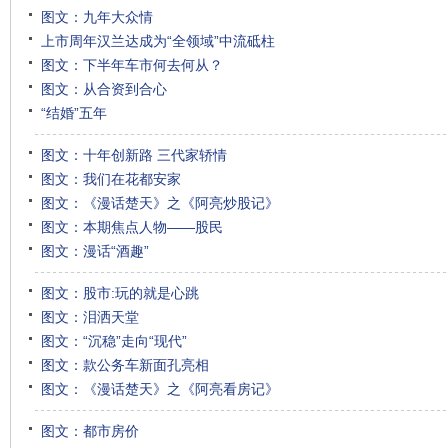
图文：九年大众情
上市周年汉兰达成为“全领域”中流砥柱
图文：下半年车市何去何从？
图文：从合资到合心
“结婚”五年
图文：十年创新路 三代家轿情
图文：我们在花都安家
图文：《漫话楚天》之《阿亮炒股记》
图文：本期焦点人物——股民
图文：漫话“酒趣”
图文：股市:玩的就是心跳
图文：泪洒天堂
图文：“沉稳”走向“现代”
图文：款公务车新面孔亮相
图文：《漫话楚天》之《阿亮看房记》
图文：都市房价