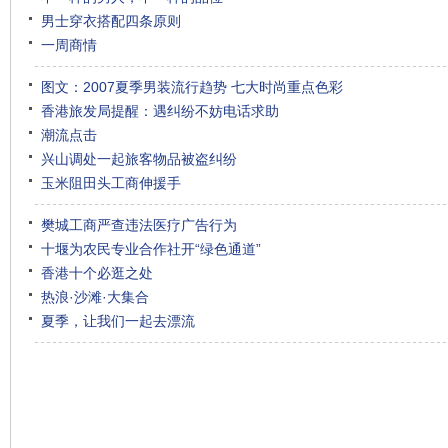
男士穿衣搭配四条原则
一周商情
图文：2007夏季男装流行趋势 七大时尚重点色彩
香港旅发局提醒：遇纠纷不妨电话求助
潮流点击
兴山调处一起旅客物品被盗纠纷
玉米阻田头工商伸援手
樊城工商严查违法医疗广告行为
十堰为农民专业合作社开“绿色通道”
香港十个必逛之处
热浪·沙滩·大集合
夏季，让我们一起去漂流