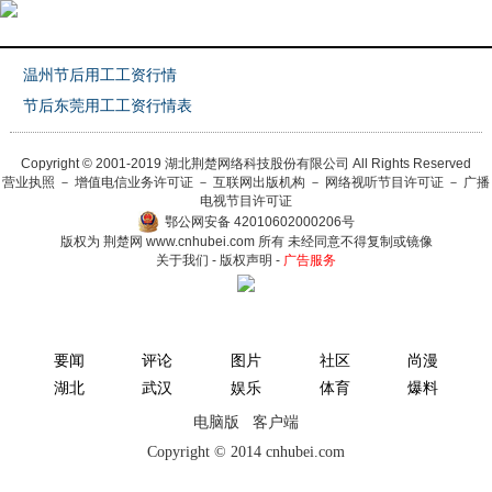
温州节后用工工资行情
网络专题
>
薪资播报
节后东莞用工工资行情表
Copyright © 2001-2019 湖北荆楚网络科技股份有限公司 All Rights Reserved
营业执照
－
增值电信业务许可证
－
互联网出版机构
－
网络视听节目许可证
－
广播
电视节目许可证
鄂公网安备 42010602000206号
版权为 荆楚网
www.cnhubei.com
所有 未经同意不得复制或镜像
关于我们
-
版权声明
-
广告服务
要闻
评论
图片
社区
尚漫
湖北
武汉
娱乐
体育
爆料
电脑版
客户端
Copyright © 2014 cnhubei.com