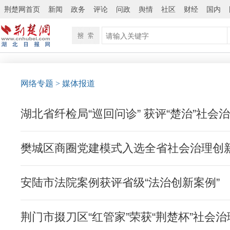
荆楚网首页
新闻
政务
评论
问政
舆情
社区
财经
国内
网络专题
>
媒体报道
湖北省纤检局“巡回问诊” 获评“楚治”社会
樊城区商圈党建模式入选全省社会治理创
安陆市法院案例获评省级“法治创新案例”
荆门市掇刀区“红管家”荣获“荆楚杯”社会