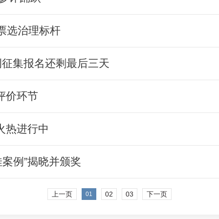
友票选治理标杆
案例征集报名还剩最后三天
络评价环节
价火热进行中
佳案例”揭晓并颁奖
上一页
02
03
下一页
01