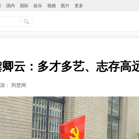
经
国内
国际
娱乐
视频
图片
更多
龚卿云：多才多艺、志存高
源：
荆楚网