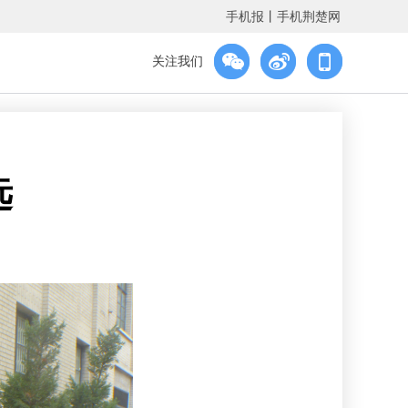
手机报
丨
手机荆楚网
关注我们
远