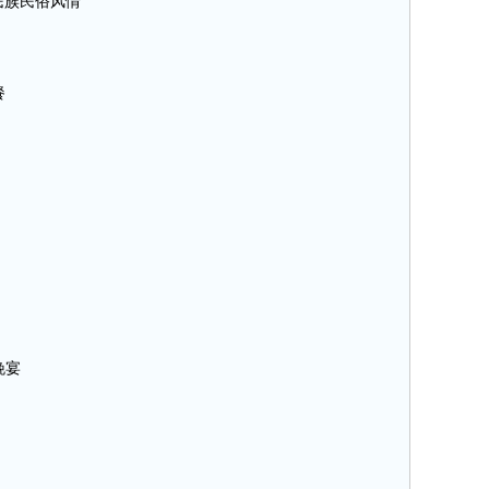
受民族民俗风情
餐
晚宴