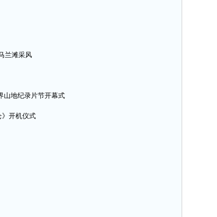
、马兰滩采风
）世界山地纪录片节开幕式
昆仑》开机仪式