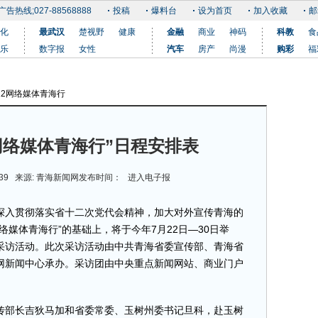
广告热线;027-88568888
投稿
爆料台
设为首页
加入收藏
邮
化
最武汉
楚视野
健康
金融
商业
神码
科教
食
乐
数字报
女性
汽车
房产
尚漫
购彩
福
012网络媒体青海行
更多
点网络媒体青海行”日程安排表
 19:39 来源: 青海新闻网发布时间：
进入电子报
入贯彻落实省十二次党代会精神，加大对外宣传青海的
络媒体青海行”的基础上，将于今年7月22日—30日举
大型采访活动。此次采访活动由中共青海省委宣传部、青海省
网新闻中心承办。采访团由中央重点新闻网站、商业门户
。
部长吉狄马加和省委常委、玉树州委书记旦科，赴玉树